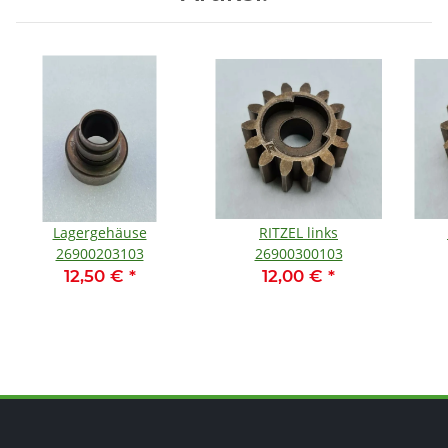
Lagergehäuse
RITZEL links
26900203103
26900300103
12,50 €
*
12,00 €
*