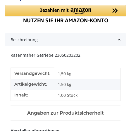
Loading...
Beschreibung
Rasenmäher Getriebe 23050203202
Produkteigenschaft
Wert
Versandgewicht:
1,50 kg
Artikelgewicht:
1,50
kg
Inhalt:
1,00 Stück
Angaben zur Produktsicherheit
Herstellerinformationen: