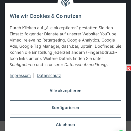
Wie wir Cookies & Co nutzen
EC & Kreditkartenzahlung bei Abholung
Durch Klicken auf „Alle akzeptieren“ gestatten Sie den
Einsatz folgender Dienste auf unserer Website: YouTube,
Vimeo, releva.nz Retargeting, Google Analytics, Google
Barzahlung bei Abholung
Ads, Google Tag Manager, dash.bar, uptain, Doofinder. Sie
können die Einstellung jederzeit ändern (Fingerabdruck-
Icon links unten). Weitere Details finden Sie unter
Konfigurieren
und in unserer
Datenschutzerklärung
.
Impressum
|
Datenschutz
Alle akzeptieren
Vertrag widerrufen
Konfigurieren
* Alle Preise inkl. gesetzlicher USt., zzgl.
Versand
Ablehnen
© i-trade e.U. (2010-2026)
Besucherzähler: 2257063
HECHT Garten