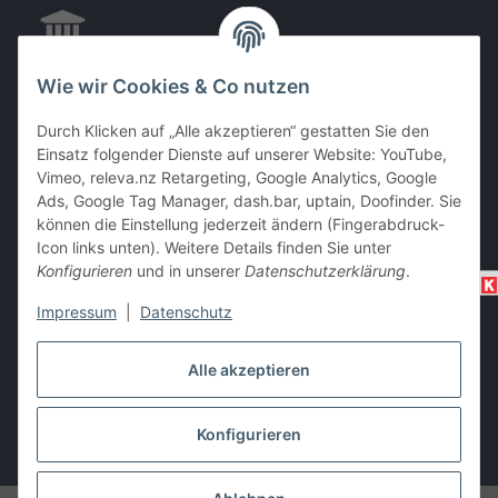
Wie wir Cookies & Co nutzen
EC & Kreditkartenzahlung bei Abholung
Durch Klicken auf „Alle akzeptieren“ gestatten Sie den
Einsatz folgender Dienste auf unserer Website: YouTube,
Vimeo, releva.nz Retargeting, Google Analytics, Google
Barzahlung bei Abholung
Ads, Google Tag Manager, dash.bar, uptain, Doofinder. Sie
können die Einstellung jederzeit ändern (Fingerabdruck-
Icon links unten). Weitere Details finden Sie unter
Konfigurieren
und in unserer
Datenschutzerklärung
.
Impressum
|
Datenschutz
Alle akzeptieren
Vertrag widerrufen
Konfigurieren
* Alle Preise inkl. gesetzlicher USt., zzgl.
Versand