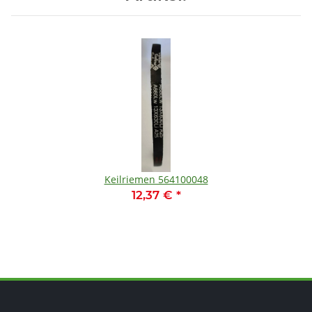
Keilriemen 564100048
12,37 €
*