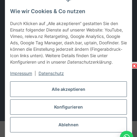
Wie wir Cookies & Co nutzen
EC & Kreditkartenzahlung bei Abholung
Durch Klicken auf „Alle akzeptieren“ gestatten Sie den
Einsatz folgender Dienste auf unserer Website: YouTube,
Vimeo, releva.nz Retargeting, Google Analytics, Google
Barzahlung bei Abholung
Ads, Google Tag Manager, dash.bar, uptain, Doofinder. Sie
können die Einstellung jederzeit ändern (Fingerabdruck-
Icon links unten). Weitere Details finden Sie unter
Konfigurieren
und in unserer
Datenschutzerklärung
.
Impressum
|
Datenschutz
Alle akzeptieren
Vertrag widerrufen
Konfigurieren
* Alle Preise inkl. gesetzlicher USt., zzgl.
Versand
Ablehnen
© i-trade e.U. (2010-2026)
Besucherzähler: 2267281
HECHT Garten
Shop Austria