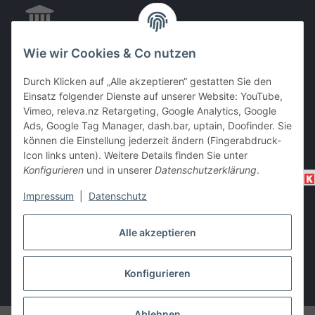
Wie wir Cookies & Co nutzen
EC & Kreditkartenzahlung bei Abholung
Durch Klicken auf „Alle akzeptieren“ gestatten Sie den
Einsatz folgender Dienste auf unserer Website: YouTube,
Vimeo, releva.nz Retargeting, Google Analytics, Google
Barzahlung bei Abholung
Ads, Google Tag Manager, dash.bar, uptain, Doofinder. Sie
können die Einstellung jederzeit ändern (Fingerabdruck-
Icon links unten). Weitere Details finden Sie unter
Konfigurieren
und in unserer
Datenschutzerklärung
.
Impressum
|
Datenschutz
Alle akzeptieren
Vertrag widerrufen
Konfigurieren
* Alle Preise inkl. gesetzlicher USt., zzgl.
Versand
Ablehnen