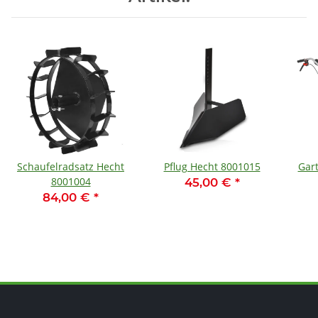
Schaufelradsatz Hecht
Pflug Hecht 8001015
Gar
8001004
45,00 €
*
84,00 €
*