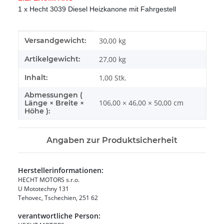
1 x Hecht 3039 Diesel Heizkanone mit Fahrgestell
Produkteigenschaft
Wert
Versandgewicht:
30,00 kg
Artikelgewicht:
27,00
kg
Inhalt:
1,00 Stk.
Abmessungen (
106,00 × 46,00 × 50,00 cm
Länge × Breite ×
Höhe ):
Angaben zur Produktsicherheit
Herstellerinformationen:
HECHT MOTORS s.r.o.
U Mototechny 131
Tehovec, Tschechien, 251 62
verantwortliche Person: