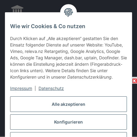
Wie wir Cookies & Co nutzen
EC & Kreditkartenzahlung bei Abholung
Durch Klicken auf „Alle akzeptieren“ gestatten Sie den
Einsatz folgender Dienste auf unserer Website: YouTube,
Vimeo, releva.nz Retargeting, Google Analytics, Google
Barzahlung bei Abholung
Ads, Google Tag Manager, dash.bar, uptain, Doofinder. Sie
können die Einstellung jederzeit ändern (Fingerabdruck-
Icon links unten). Weitere Details finden Sie unter
Konfigurieren
und in unserer
Datenschutzerklärung
.
Impressum
|
Datenschutz
Alle akzeptieren
Vertrag widerrufen
Konfigurieren
* Alle Preise inkl. gesetzlicher USt., zzgl.
Versand