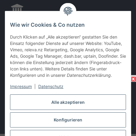
Wie wir Cookies & Co nutzen
EC & Kreditkartenzahlung bei Abholung
Durch Klicken auf „Alle akzeptieren“ gestatten Sie den
Einsatz folgender Dienste auf unserer Website: YouTube,
Vimeo, releva.nz Retargeting, Google Analytics, Google
Barzahlung bei Abholung
Ads, Google Tag Manager, dash.bar, uptain, Doofinder. Sie
können die Einstellung jederzeit ändern (Fingerabdruck-
Icon links unten). Weitere Details finden Sie unter
Konfigurieren
und in unserer
Datenschutzerklärung
.
Impressum
|
Datenschutz
Alle akzeptieren
Vertrag widerrufen
Konfigurieren
* Alle Preise inkl. gesetzlicher USt., zzgl.
Versand