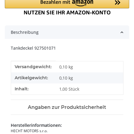
Beschreibung
Tankdeckel 927501071
Produkteigenschaft
Wert
Versandgewicht:
0,10 kg
Artikelgewicht:
0,10
kg
Inhalt:
1,00 Stück
Angaben zur Produktsicherheit
Herstellerinformationen:
HECHT MOTORS s.r.o.