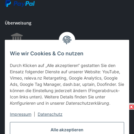
Überweisung
Wie wir Cookies & Co nutzen
EC & Kreditkartenzahlung bei Abholung
Durch Klicken auf „Alle akzeptieren“ gestatten Sie den
Einsatz folgender Dienste auf unserer Website: YouTube,
Vimeo, releva.nz Retargeting, Google Analytics, Google
Barzahlung bei Abholung
Ads, Google Tag Manager, dash.bar, uptain, Doofinder. Sie
können die Einstellung jederzeit ändern (Fingerabdruck-
Icon links unten). Weitere Details finden Sie unter
Konfigurieren
und in unserer
Datenschutzerklärung
.
Impressum
|
Datenschutz
Alle akzeptieren
Vertrag widerrufen