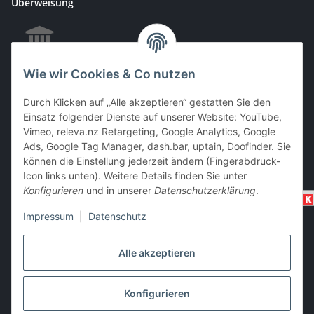
Überweisung
Wie wir Cookies & Co nutzen
EC & Kreditkartenzahlung bei Abholung
Durch Klicken auf „Alle akzeptieren“ gestatten Sie den
Einsatz folgender Dienste auf unserer Website: YouTube,
Vimeo, releva.nz Retargeting, Google Analytics, Google
Barzahlung bei Abholung
Ads, Google Tag Manager, dash.bar, uptain, Doofinder. Sie
können die Einstellung jederzeit ändern (Fingerabdruck-
Icon links unten). Weitere Details finden Sie unter
Konfigurieren
und in unserer
Datenschutzerklärung
.
Impressum
|
Datenschutz
Alle akzeptieren
Vertrag widerrufen
Konfigurieren
* Alle Preise inkl. gesetzlicher USt., zzgl.
Versand