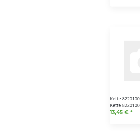
Kette 822010
Kette 822010
13,45 €
*