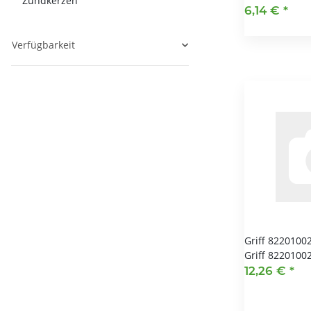
Zündkerzen
6,14 €
*
Verfügbarkeit
Griff 8220100
Griff 8220100
12,26 €
*