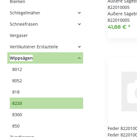
Äußere Sägeb
Riemen
822010005
Schlegelmäher
Äußere Sägeb
822010005
Schneefräsen
41,88 €
*
Vergaser
Vertikutierer Erstazteile
Wippsägen
8012
8052
818
8220
8300
850
Feder 822010
Feder 822010