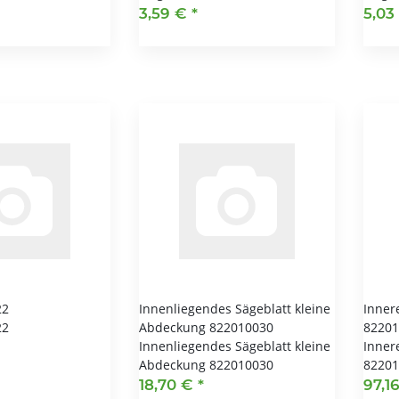
3,59 €
*
5,03
22
Innenliegendes Sägeblatt kleine
Inner
22
Abdeckung 822010030
82201
Innenliegendes Sägeblatt kleine
Inner
Abdeckung 822010030
82201
18,70 €
*
97,1