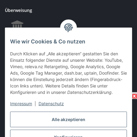
Überweisung
Wie wir Cookies & Co nutzen
EC & Kreditkartenzahlung bei Abholung
Durch Klicken auf „Alle akzeptieren“ gestatten Sie den
Einsatz folgender Dienste auf unserer Website: YouTube,
Vimeo, releva.nz Retargeting, Google Analytics, Google
Barzahlung bei Abholung
Ads, Google Tag Manager, dash.bar, uptain, Doofinder. Sie
können die Einstellung jederzeit ändern (Fingerabdruck-
Icon links unten). Weitere Details finden Sie unter
Konfigurieren
und in unserer
Datenschutzerklärung
.
Impressum
|
Datenschutz
Alle akzeptieren
Vertrag widerrufen