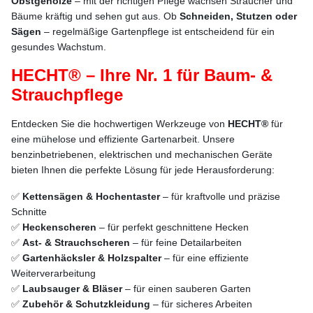
Obstgehölze
– mit der richtigen Pflege wachsen Sträucher und
Bäume kräftig und sehen gut aus. Ob
Schneiden, Stutzen oder
Sägen
– regelmäßige Gartenpflege ist entscheidend für ein
gesundes Wachstum.
HECHT® – Ihre Nr. 1 für Baum- &
Strauchpflege
Entdecken Sie die hochwertigen Werkzeuge von
HECHT®
für
eine mühelose und effiziente Gartenarbeit. Unsere
benzinbetriebenen, elektrischen und mechanischen Geräte
bieten Ihnen die perfekte Lösung für jede Herausforderung:
✅
Kettensägen & Hochentaster
– für kraftvolle und präzise
Schnitte
✅
Heckenscheren
– für perfekt geschnittene Hecken
✅
Ast- & Strauchscheren
– für feine Detailarbeiten
✅
Gartenhäcksler & Holzspalter
– für eine effiziente
Weiterverarbeitung
✅
Laubsauger & Bläser
– für einen sauberen Garten
✅
Zubehör & Schutzkleidung
– für sicheres Arbeiten