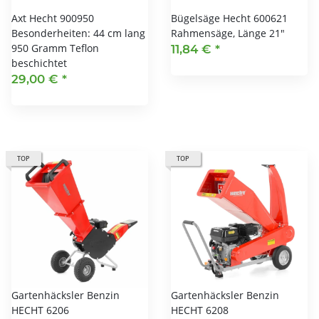
Axt Hecht 900950
Bügelsäge Hecht 600621
Besonderheiten: 44 cm lang
Rahmensäge, Länge 21"
950 Gramm Teflon
11,84 €
*
beschichtet
29,00 €
*
TOP
TOP
Gartenhäcksler Benzin
Gartenhäcksler Benzin
HECHT 6206
HECHT 6208