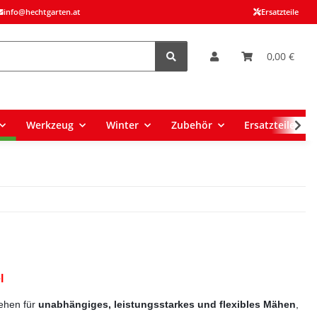
info@hechtgarten.at
Ersatzteile
0,00 €
Werkzeug
Winter
Zubehör
Ersatzteile
l
ehen für
unabhängiges, leistungsstarkes und flexibles Mähen
,