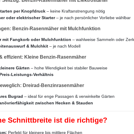
r Seilzug: Benzin-Rasenmäher mit Elektrostarter
tarten per Knopfdruck
– keine Kraftanstrengung nötig
r oder elektrischer Starter
– je nach persönlicher Vorliebe wählbar
üngen: Benzin-Rasenmäher mit Mulchfunktion
 mit Fangkorb oder Mulchfunktion
– wahlweise Sammeln oder Zerk
eitenauswurf & Mulchkit
– je nach Modell
 effizient: Kleine Benzin-Rasenmäher
kleinere Gärten
– hohe Wendigkeit bei stabiler Bauweise
 Preis-Leistungs-Verhältnis
beweglich: Dreirad-Benzinrasenmäher
ares Bugrad
– ideal für enge Passagen & verwinkelte Gärten
anövrierfähigkeit zwischen Hecken & Stauden
e Schnittbreite ist die richtige?
 cm:
Perfekt für kleinere bis mittlere Flächen