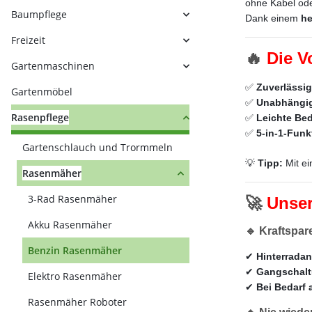
ohne Kabel ode
Baumpflege
Dank einem
he
Freizeit
🔥
Die V
Gartenmaschinen
✅
Zuverlässi
Gartenmöbel
✅
Unabhängig
Rasenpflege
✅
Leichte Be
✅
5-in-1-Funk
Gartenschlauch und Trormmeln
💡
Tipp:
Mit e
Rasenmäher
3-Rad Rasenmäher
🚀
Unser
Akku Rasenmäher
🔹 Kraftspa
Benzin Rasenmäher
✔
Hinterradan
✔
Gangschalt
Elektro Rasenmäher
✔
Bei Bedarf 
Rasenmäher Roboter