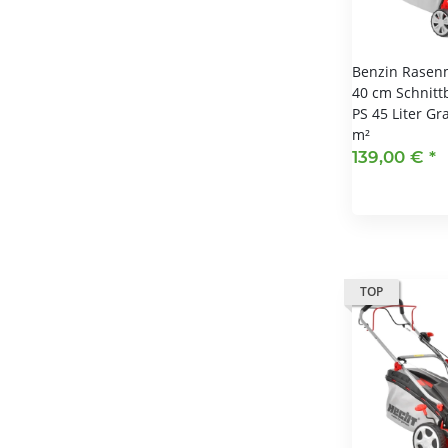
Benzin Rasen
40 cm Schnittb
PS 45 Liter Gr
m²
139,00 €
*
TOP