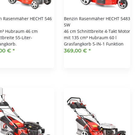
n Rasenmäher HECHT 546
Benzin Rasenmäher HECHT 5483
SW
m³ Hubraum 46 cm
46 cm Schnittbreite 4-Takt Motor
tbreite 55-Liter-
mit 135 cm³ Hubraum 60 l
angkorb.
Grasfangkorb 5-IN-1 Funktion
,00 €
*
369,00 €
*