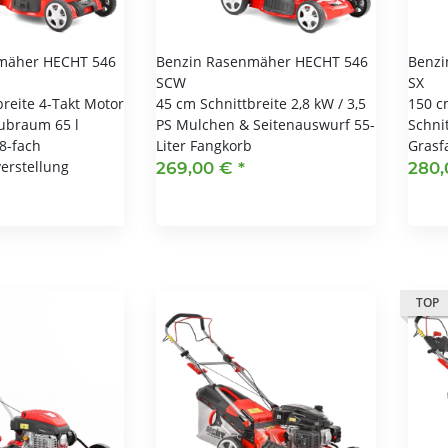
mäher HECHT 546
Benzin Rasenmäher HECHT 546
Benzi
SCW
SX
breite 4-Takt Motor
45 cm Schnittbreite 2,8 kW / 3,5
150 c
ubraum 65 l
PS Mulchen & Seitenauswurf 55-
Schnit
8-fach
Liter Fangkorb
Grasf
erstellung
269,00 €
*
280
TOP