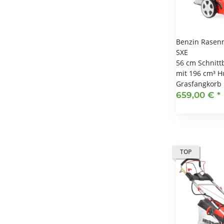
Benzin Rasen
SXE
56 cm Schnitt
mit 196 cm³ H
Grasfangkorb 
659,00 €
*
TOP