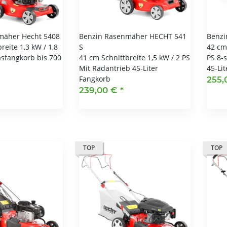
mäher Hecht 5408
Benzin Rasenmäher HECHT 541
Benzi
reite 1,3 kW / 1,8
S
42 cm 
asfangkorb bis 700
41 cm Schnittbreite 1,5 kW / 2 PS
PS 8-
Mit Radantrieb 45-Liter
45-Li
Fangkorb
255,
239,00 €
*
TOP
TOP