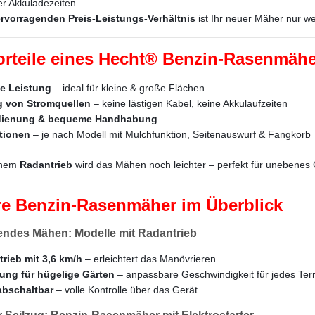
r Akkuladezeiten.
rvorragenden Preis-Leistungs-Verhältnis
ist Ihr neuer Mäher nur we
orteile eines Hecht® Benzin-Rasenmäher
ge Leistung
– ideal für kleine & große Flächen
 von Stromquellen
– keine lästigen Kabel, keine Akkulaufzeiten
dienung & bequeme Handhabung
tionen
– je nach Modell mit Mulchfunktion, Seitenauswurf & Fangkorb
inem
Radantrieb
wird das Mähen noch leichter – perfekt für unebenes
e Benzin-Rasenmäher im Überblick
rendes Mähen: Modelle mit Radantrieb
trieb mit 3,6 km/h
– erleichtert das Manövrieren
ung für hügelige Gärten
– anpassbare Geschwindigkeit für jedes Ter
abschaltbar
– volle Kontrolle über das Gerät