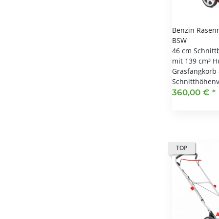
Benzin Rasen
BSW
46 cm Schnitt
mit 139 cm³ H
Grasfangkorb 
Schnitthöhenv
360,00 €
*
TOP