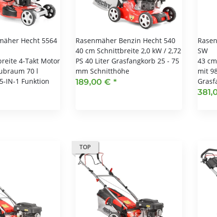
mäher Hecht 5564
Rasenmäher Benzin Hecht 540
Rasen
40 cm Schnittbreite 2,0 kW / 2,72
SW
breite 4-Takt Motor
PS 40 Liter Grasfangkorb 25 - 75
43 cm
ubraum 70 l
mm Schnitthöhe
mit 9
5-IN-1 Funktion
Grasf
189,00 €
*
381,
TOP