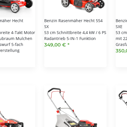
mäher Hecht
Benzin Rasenmäher Hecht 554
Benzi
SX
SXE
breite 4-Takt Motor
53 cm Schnittbreite 4,4 kW / 6 PS
53 cm
Hubraum Mulchen
Radantrieb 5-IN-1 Funktion
mit 2
swurf 5-fach
Grasf
349,00 €
*
erstellung
350