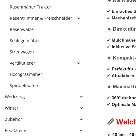
🔹 Nie wiede
Rasenmäher Traktor
✔
Einfaches S
Rasentrimmer & Freischneider
✔
Mechanische
Rasenwalze
🔹 Direkt d
Schlegelmäher
✔
Mulchmäher
✔
Inklusive S
Streuwagen
🔹 Kompakt &
Vertikutierer
✔
Perfekt für 
Hochgrasmäher
✔
Attraktives
Spindelmäher
🔹 Maximal 
Werkzeug
✔
360° drehb
✔
Optimale M
Winter
Zubehör
📏
Welch
Ersatzteile
🔹
40 cm – 46