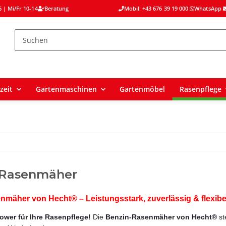
 | Mi/Fr 10-14
Beratung
Mobil: +43 676 39 19 000
WhatsApp
zeit
Gartenmaschinen
Gartenmöbel
Rasenpflege
 Rasenmäher
mäher von Hecht® – Leistungsstark, zuverlässig & flexibe
ower für Ihre Rasenpflege!
Die
Benzin-Rasenmäher von Hecht®
st