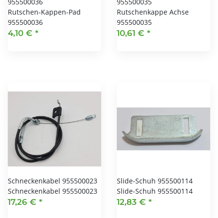
955500036
955500035
Rutschen-Kappen-Pad
Rutschenkappe Achse
955500036
955500035
4,10 €
*
10,61 €
*
Schneckenkabel 955500023
Slide-Schuh 955500114
Schneckenkabel 955500023
Slide-Schuh 955500114
17,26 €
*
12,83 €
*