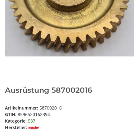
Ausrüstung 587002016
Artikelnummer:
587002016
GTIN:
8596520162394
Kategorie:
587
Hersteller: