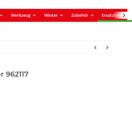
Werkzeug
Winter
Zubehör
Ersatzteile
er 962117