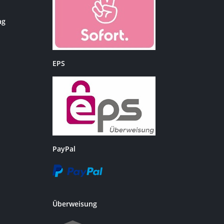
ag
EPS
PayPal
Überweisung