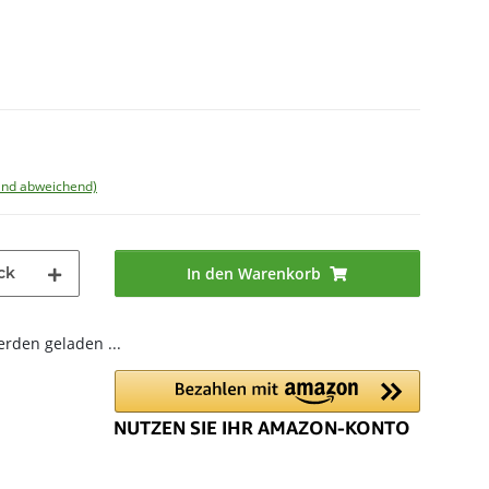
land abweichend)
ck
In den Warenkorb
den geladen ...