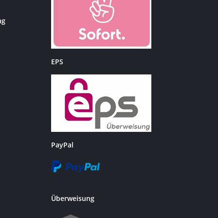
ag
EPS
PayPal
Überweisung