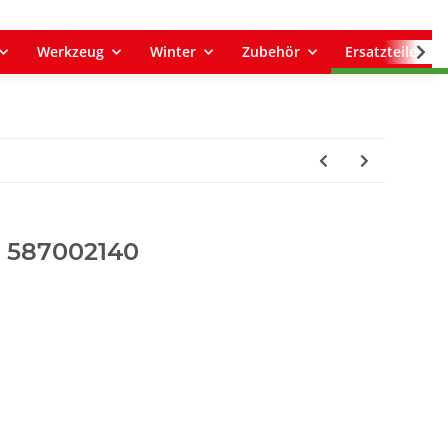
Werkzeug
Winter
Zubehör
Ersatzteile
z, 587002140