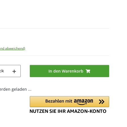
land abweichend)
ck
In den Warenkorb
den geladen ...