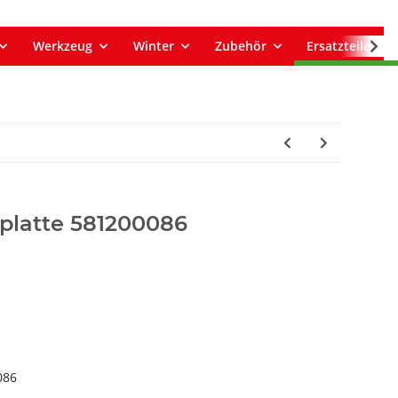
Werkzeug
Winter
Zubehör
Ersatzteile
platte 581200086
086