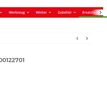
Werkzeug
Winter
Zubehör
Ersatzteile
00122701