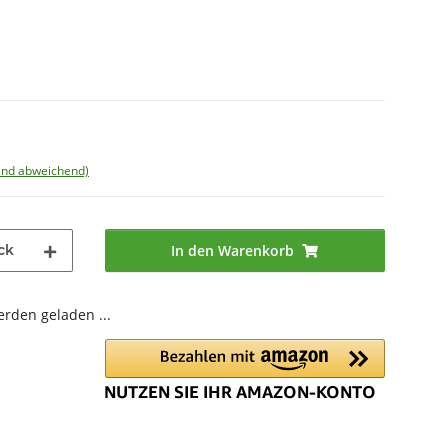
land abweichend)
ck
In den Warenkorb
den geladen ...