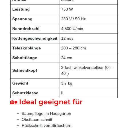
Leistung
750 W
Spannung
230 V / 50 Hz
Nenndrehzahl
4.500 U/min
Kettengeschwindigkeit
12 m/s
Teleskoplänge
200 – 280 cm
Schnittlänge
24 cm
3-fach winkelverstellbar (0°–
Schneidkopf
40°)
Gewicht
3,7 kg
Schutzklasse
II
🏡 Ideal geeignet für
Baumpflege im Hausgarten
Obstbaumschnitt
Rückschnitt von Sträuchern