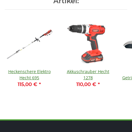
Artikel:
Heckenschere Elektro
Akkuschrauber Hecht
Hecht 695
1278
Getr
115,00 €
*
110,00 €
*