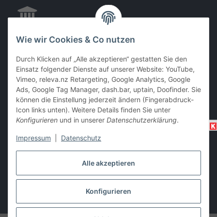
Wie wir Cookies & Co nutzen
EC & Kreditkartenzahlung bei Abholung
Durch Klicken auf „Alle akzeptieren“ gestatten Sie den
Einsatz folgender Dienste auf unserer Website: YouTube,
Vimeo, releva.nz Retargeting, Google Analytics, Google
Barzahlung bei Abholung
Ads, Google Tag Manager, dash.bar, uptain, Doofinder. Sie
können die Einstellung jederzeit ändern (Fingerabdruck-
Icon links unten). Weitere Details finden Sie unter
Konfigurieren
und in unserer
Datenschutzerklärung
.
Impressum
|
Datenschutz
Alle akzeptieren
Vertrag widerrufen
Konfigurieren
* Alle Preise inkl. gesetzlicher USt., zzgl.
Versand