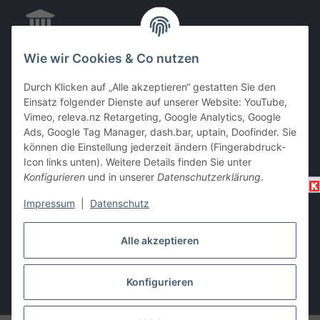
Wie wir Cookies & Co nutzen
EC & Kreditkartenzahlung bei Abholung
Durch Klicken auf „Alle akzeptieren“ gestatten Sie den
Einsatz folgender Dienste auf unserer Website: YouTube,
Vimeo, releva.nz Retargeting, Google Analytics, Google
Barzahlung bei Abholung
Ads, Google Tag Manager, dash.bar, uptain, Doofinder. Sie
können die Einstellung jederzeit ändern (Fingerabdruck-
Icon links unten). Weitere Details finden Sie unter
Konfigurieren
und in unserer
Datenschutzerklärung
.
Impressum
|
Datenschutz
Alle akzeptieren
Vertrag widerrufen
Konfigurieren
* Alle Preise inkl. gesetzlicher USt., zzgl.
Versand