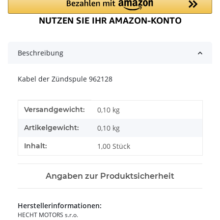
Beschreibung
Kabel der Zündspule 962128
Produkteigenschaft
Wert
Versandgewicht:
0,10 kg
Artikelgewicht:
0,10
kg
Inhalt:
1,00 Stück
Angaben zur Produktsicherheit
Herstellerinformationen:
HECHT MOTORS s.r.o.