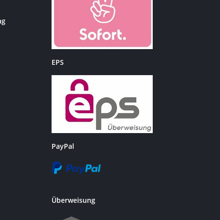
ag
EPS
PayPal
Überweisung