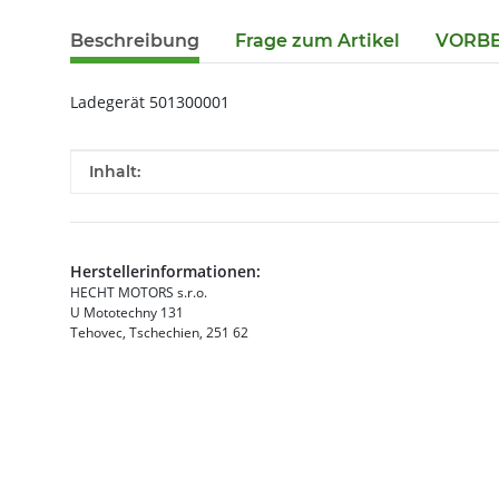
Beschreibung
Frage zum Artikel
VORBES
Ladegerät 501300001
Produkteigenschaft
Wert
Inhalt:
Herstellerinformationen:
HECHT MOTORS s.r.o.
U Mototechny 131
Tehovec, Tschechien, 251 62