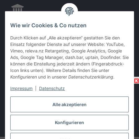
Wie wir Cookies & Co nutzen
EC & Kreditkartenzahlung bei Abholung
Durch Klicken auf „Alle akzeptieren“ gestatten Sie den
Einsatz folgender Dienste auf unserer Website: YouTube,
Vimeo, releva.nz Retargeting, Google Analytics, Google
Barzahlung bei Abholung
Ads, Google Tag Manager, dash.bar, uptain, Doofinder. Sie
können die Einstellung jederzeit ändern (Fingerabdruck-
Icon links unten). Weitere Details finden Sie unter
Konfigurieren
und in unserer
Datenschutzerklärung
.
Impressum
|
Datenschutz
Alle akzeptieren
Vertrag widerrufen
Konfigurieren
* Alle Preise inkl. gesetzlicher USt., zzgl.
Versand