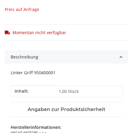
Preis auf Anfrage
Momentan nicht verfügbar
Beschreibung
Linker Griff 950400001
Produkteigenschaft
Wert
Inhalt:
1,00 Stück
Angaben zur Produktsicherheit
Herstellerinformationen:
HECHT MOTORS s.r.o.