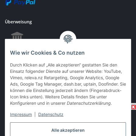
Überweisung
Wie wir Cookies & Co nutzen
EC & Kreditkartenzahlung bei Abholung
Durch Klicken auf „Alle akzeptieren“ gestatten Sie den
Einsatz folgender Dienste auf unserer Website: YouTube,
Vimeo, releva.nz Retargeting, Google Analytics, Google
Barzahlung bei Abholung
Ads, Google Tag Manager, dash.bar, uptain, Doofinder. Sie
können die Einstellung jederzeit ändern (Fingerabdruck-
Icon links unten). Weitere Details finden Sie unter
Konfigurieren
und in unserer
Datenschutzerklärung
.
Impressum
|
Datenschutz
Alle akzeptieren
Vertrag widerrufen