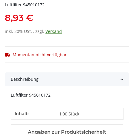
Luftfilter 945010172
8,93 €
inkl. 20% USt. , zzgl.
Versand
Momentan nicht verfügbar
Beschreibung
Luftfilter 945010172
Produkteigenschaft
Wert
Inhalt:
1,00 Stück
Angaben zur Produktsicherheit