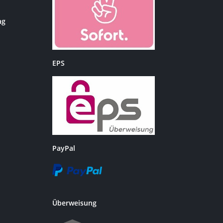
ag
EPS
PayPal
Überweisung