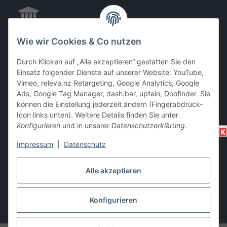
Wie wir Cookies & Co nutzen
EC & Kreditkartenzahlung bei Abholung
Durch Klicken auf „Alle akzeptieren“ gestatten Sie den
Einsatz folgender Dienste auf unserer Website: YouTube,
Vimeo, releva.nz Retargeting, Google Analytics, Google
Barzahlung bei Abholung
Ads, Google Tag Manager, dash.bar, uptain, Doofinder. Sie
können die Einstellung jederzeit ändern (Fingerabdruck-
Icon links unten). Weitere Details finden Sie unter
Konfigurieren
und in unserer
Datenschutzerklärung
.
Impressum
|
Datenschutz
Alle akzeptieren
Vertrag widerrufen
Konfigurieren
* Alle Preise inkl. gesetzlicher USt., zzgl.
Versand