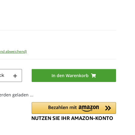
land abweichend)
ck
In den Warenkorb
den geladen ...