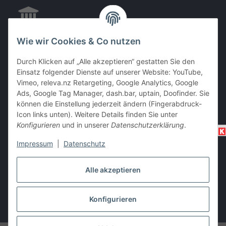
Wie wir Cookies & Co nutzen
EC & Kreditkartenzahlung bei Abholung
Durch Klicken auf „Alle akzeptieren“ gestatten Sie den
Einsatz folgender Dienste auf unserer Website: YouTube,
Vimeo, releva.nz Retargeting, Google Analytics, Google
Barzahlung bei Abholung
Ads, Google Tag Manager, dash.bar, uptain, Doofinder. Sie
können die Einstellung jederzeit ändern (Fingerabdruck-
Icon links unten). Weitere Details finden Sie unter
Konfigurieren
und in unserer
Datenschutzerklärung
.
Impressum
|
Datenschutz
Alle akzeptieren
Vertrag widerrufen
Konfigurieren
* Alle Preise inkl. gesetzlicher USt., zzgl.
Versand