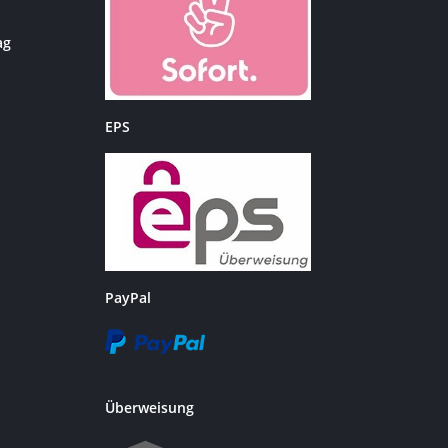
ag
EPS
PayPal
Überweisung