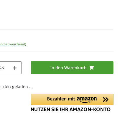
land abweichend)
ck
In den Warenkorb
den geladen ...