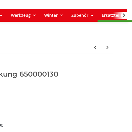
Werkzeug
Winter
Zubehör
Ersatzteile
kung 650000130
30