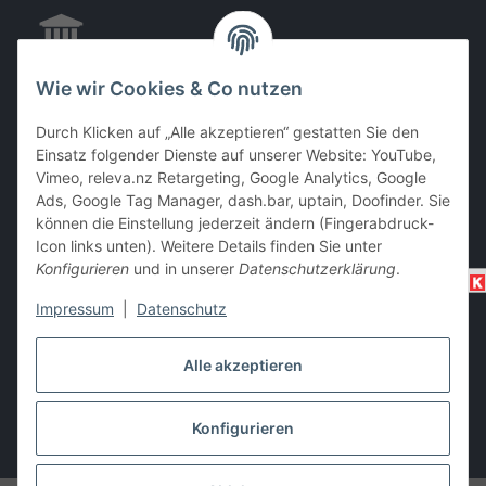
Wie wir Cookies & Co nutzen
EC & Kreditkartenzahlung bei Abholung
Durch Klicken auf „Alle akzeptieren“ gestatten Sie den
Einsatz folgender Dienste auf unserer Website: YouTube,
Vimeo, releva.nz Retargeting, Google Analytics, Google
Barzahlung bei Abholung
Ads, Google Tag Manager, dash.bar, uptain, Doofinder. Sie
können die Einstellung jederzeit ändern (Fingerabdruck-
Icon links unten). Weitere Details finden Sie unter
Konfigurieren
und in unserer
Datenschutzerklärung
.
Impressum
|
Datenschutz
Alle akzeptieren
Vertrag widerrufen
Konfigurieren
* Alle Preise inkl. gesetzlicher USt., zzgl.
Versand