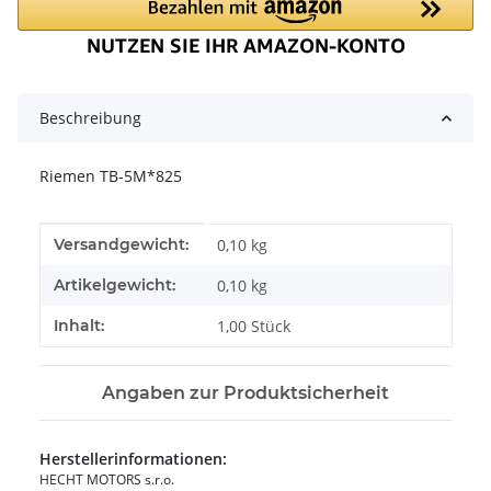
Beschreibung
Riemen TB-5M*825
Produkteigenschaft
Wert
Versandgewicht:
0,10 kg
Artikelgewicht:
0,10
kg
Inhalt:
1,00 Stück
Angaben zur Produktsicherheit
Herstellerinformationen:
HECHT MOTORS s.r.o.