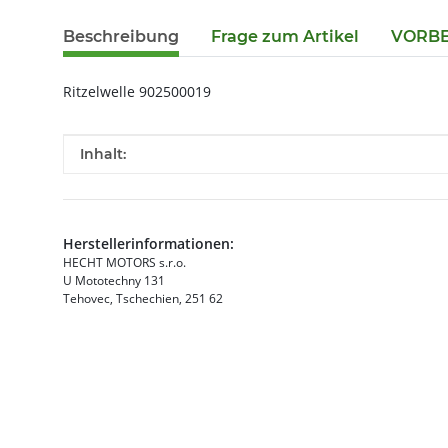
Beschreibung
Frage zum Artikel
VORBES
Ritzelwelle 902500019
Produkteigenschaft
Wert
Inhalt:
Herstellerinformationen:
HECHT MOTORS s.r.o.
U Mototechny 131
Tehovec, Tschechien, 251 62