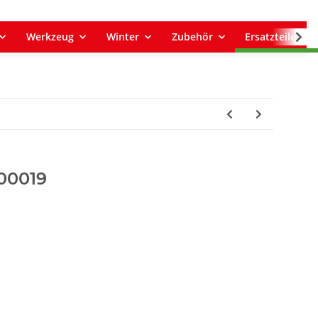
Werkzeug
Winter
Zubehör
Ersatzteile
500019