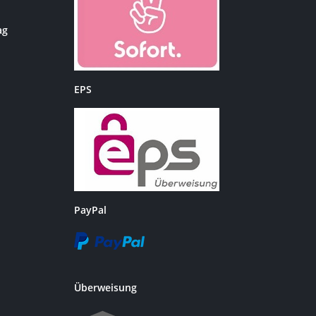
ag
EPS
PayPal
Überweisung