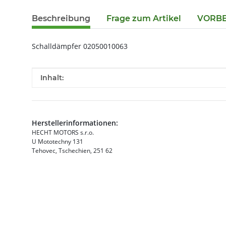
Beschreibung
Frage zum Artikel
VORBES
Schalldämpfer 02050010063
Produkteigenschaft
Wert
Inhalt:
Herstellerinformationen:
HECHT MOTORS s.r.o.
U Mototechny 131
Tehovec, Tschechien, 251 62