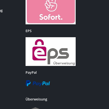
ag
EPS
PayPal
Überweisung