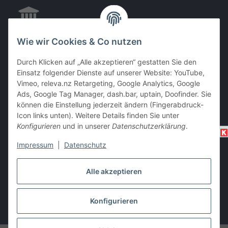
Wie wir Cookies & Co nutzen
EC & Kreditkartenzahlung bei Abholung
Durch Klicken auf „Alle akzeptieren“ gestatten Sie den
Einsatz folgender Dienste auf unserer Website: YouTube,
Vimeo, releva.nz Retargeting, Google Analytics, Google
Barzahlung bei Abholung
Ads, Google Tag Manager, dash.bar, uptain, Doofinder. Sie
können die Einstellung jederzeit ändern (Fingerabdruck-
Icon links unten). Weitere Details finden Sie unter
Konfigurieren
und in unserer
Datenschutzerklärung
.
Impressum
|
Datenschutz
Alle akzeptieren
Vertrag widerrufen
Konfigurieren
* Alle Preise inkl. gesetzlicher USt., zzgl.
Versand