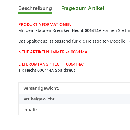
Beschreibung
Frage zum Artikel
PRODUKTINFORMATIONEN
Mit dem stabilen Kreuzkeil
Hecht 006414A
können Sie Ih
Das Spaltkreuz ist passend für die Holzspalter-Modelle 
NEUE ARTIKELNUMMER -> 006414A
LIEFERUMFANG "HECHT 006414A"
1 x Hecht 006414A Spaltkreuz
Produkteigenschaft
Wert
Versandgewicht:
Artikelgewicht:
Inhalt: