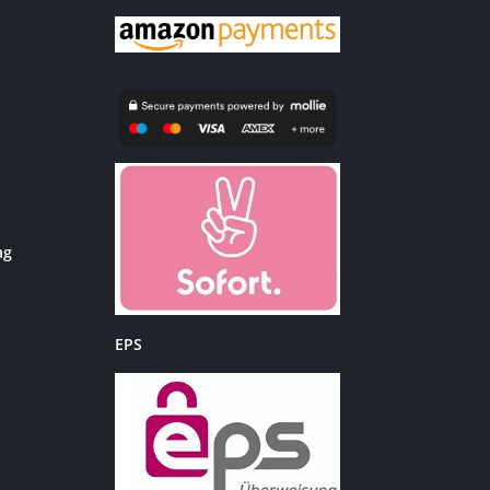
ag
EPS