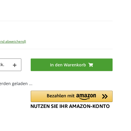
land abweichend)
k.
In den Warenkorb
den geladen ...