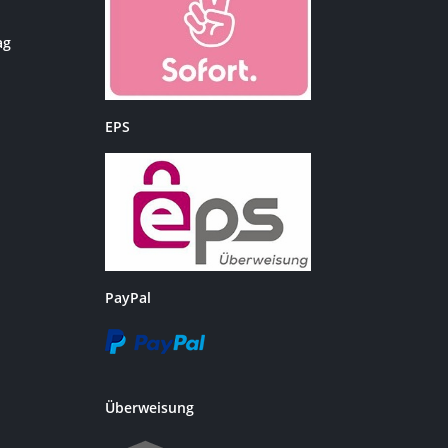
ag
EPS
PayPal
Überweisung