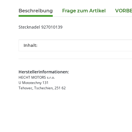
Beschreibung
Frage zum Artikel
VORBES
Stecknadel 927010139
Produkteigenschaft
Wert
Inhalt:
Herstellerinformationen:
HECHT MOTORS s.r.o.
U Mototechny 131
Tehovec, Tschechien, 251 62