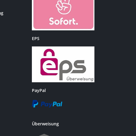
ag
EPS
PayPal
Überweisung