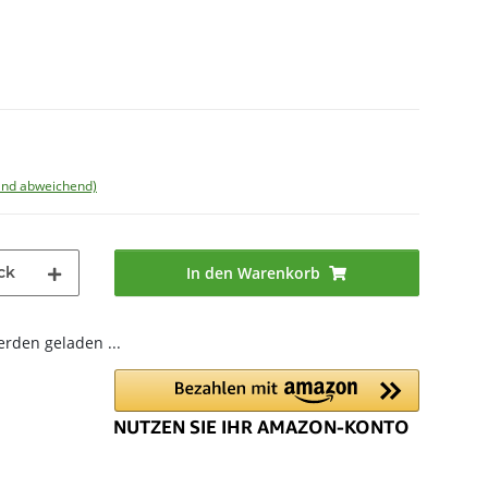
land abweichend)
ck
In den Warenkorb
den geladen ...