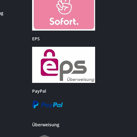
ag
EPS
PayPal
Überweisung