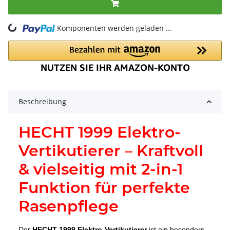
ing...
Komponenten werden geladen ...
Beschreibung
HECHT 1999 Elektro-
Vertikutierer – Kraftvoll
& vielseitig mit 2-in-1
Funktion für perfekte
Rasenpflege
Der
HECHT 1999 Elektro-Vertikutierer
ist ein besonders