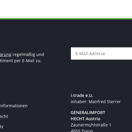
lärung
regelmäßig und
timent per E-Mail zu.
Newsletter Abonnieren
i-trade e.U.
Inhaber: Manfred Sterrer
 Informationen
GENERALIMPORT
recht
HECHT Austria
Zaunermühlstraße 1
tz
4050 Traun