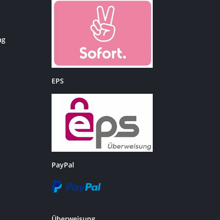
ag
EPS
PayPal
Überweisung