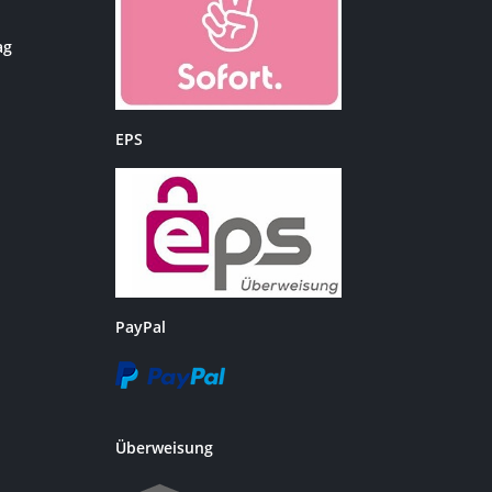
ag
EPS
PayPal
Überweisung