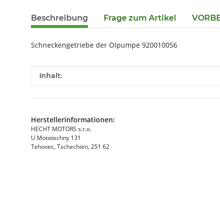
Beschreibung
Frage zum Artikel
VORBES
Schneckengetriebe der Ölpumpe 920010056
Produkteigenschaft
Wert
Inhalt:
Herstellerinformationen:
HECHT MOTORS s.r.o.
U Mototechny 131
Tehovec, Tschechien, 251 62